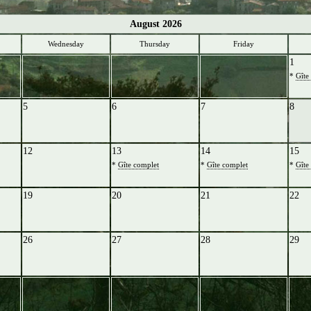
August 2026
Wednesday
Thursday
Friday
1
*
Gîte
5
6
7
8
12
13
14
15
*
Gîte complet
*
Gîte complet
*
Gîte
19
20
21
22
26
27
28
29