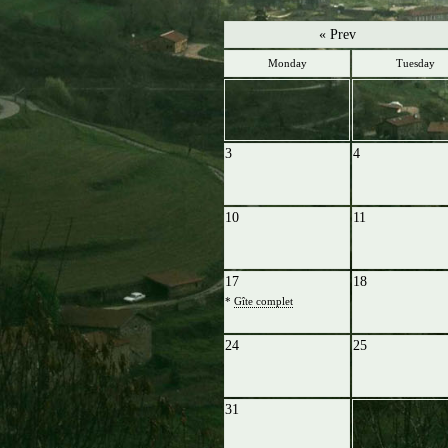
« Prev
Monday
Tuesday
3
4
10
11
17
18
*
Gîte complet
24
25
31