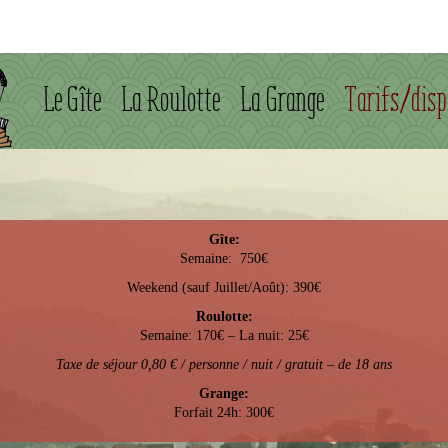
Le Gîte
La Roulotte
La Grange
Tarifs/disp
Gîte:
Semaine: 750€
Weekend (sauf Juillet/Août): 390€
Roulotte:
Semaine: 170€ – La nuit: 25€
Taxe de séjour 0,80 € / personne / nuit / gratuit – de 18 ans
Grange:
Forfait 24h: 300€