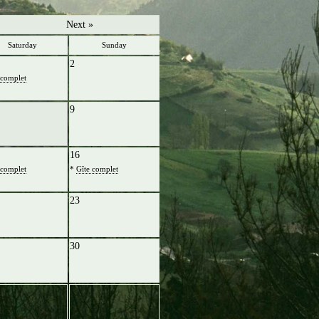
Next »
Saturday
Sunday
2
 complet
9
16
 complet
*
Gîte complet
23
30